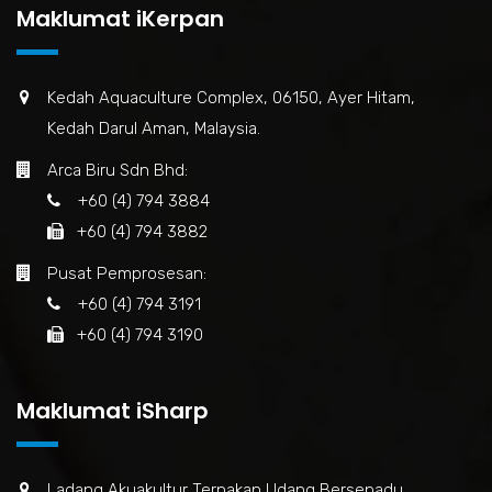
Maklumat iKerpan
Kedah Aquaculture Complex, 06150, Ayer Hitam,
Kedah Darul Aman, Malaysia.
Arca Biru Sdn Bhd:
+60 (4) 794 3884
+60 (4) 794 3882
Pusat Pemprosesan:
+60 (4) 794 3191
+60 (4) 794 3190
Maklumat iSharp
Ladang Akuakultur Ternakan Udang Bersepadu,