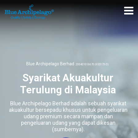
Blue Archipelago Berhad
200401016670 (655173-D)
Syarikat Akuakultur
Terulung di Malaysia
Blue Archipelago Berhad adalah sebuah syarikat
akuakultur bersepadu khusus untuk pengeluaran
udang premium secara mampan dan
pengeluaran udang yang dapat dikesan
(sumbernya).